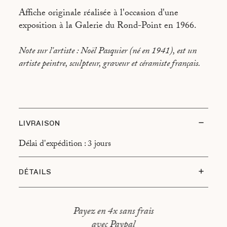
Affiche originale réalisée à l'occasion d'une
exposition à la Galerie du Rond-Point en 1966.
Note sur l'artiste : Noël Pasquier (né en 1941), est un
artiste peintre, sculpteur, graveur et céramiste français.
LIVRAISON
Délai d'expédition : 3 jours
DÉTAILS
Etat du sujet : Très bon état
Type d’encadrement : Cadre noir, montage flottant
Payez en 4x sans frais
avec Paypal
Dimensions hors tout : 57,5 × 33 cm