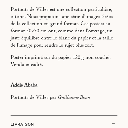
HONOLULU
Portraits de Villes est une collection particulière,
LOS ANGELES
intime. Nous proposons une série d'images tirées
de la collection en grand format. Ces posters au
NEW YORK
format 50×70 cm ont, comme dans l'ouvrage, un
PARIS
juste équilibre entre le blanc du papier et la taille
de l'image pour rendre le sujet plus fort.
RIO DE JANEIRO
ROME
Poster imprimé sur du papier 120 g non couché.
Vendu encadré.
TOKYO
Addis Ababa
Portraits de Villes par
Guillaume Bonn
LIVRAISON