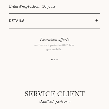
Délai d'expédition : 10 jours
DÉTAILS
Édition limitée de 100 posters par ville
Format 50 x 70 cm- Impression Offset en France
Livraison offerte
en France à partir de 300€ hors
Sceau Portraits de Villes embossé en bas à droite du
gros mobilier
poster
Papier de fond blanc cassé
Cadre chêne clair l. 15 mm - P. 30 mm et Vitre 2
mm en plexiglas
SERVICE CLIENT
shop@asl-paris.com