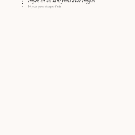
Format 50 x 70 cm- Impression Offset en France
Retrait à l'atelier parisien
Sceau Portraits de Villes embossé en bas à droite du poster
60 rue Saint-Lazare, 75009 Paris
Papier de fond blanc cassé
Cadre chêne clair l. 15 mm - P. 30 mm et Vitre 2 mm en
plexiglas