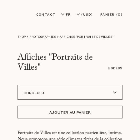
CONTACT
FR
(USD)
PANIER
(0)
EN
(EUR)
SHOP
>
PHOTOGRAPHIES
>
AFFICHES "PORTRAITS DE VILLES"
Affiches "Portraits de
Villes"
USD 185
HONOLULU
ADDIS ABABA
AJOUTER AU PANIER
Å I LOFOTEN
BLOOM JAPAN
Portraits de Villes est une collection particulière, intime.
LOS ANGELES
Nous proposons une série d'images tirées de la collection