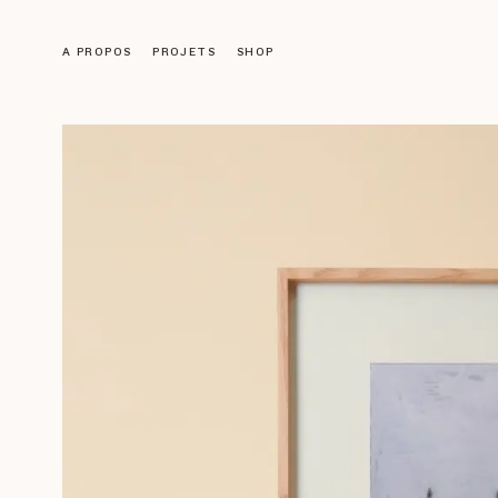
A PROPOS
PROJETS
SHOP
Objets
LUMINAIRES
MOBILIER
DÉCORATION
ACCESSOIRES
LIVRES
Galerie
ŒUVRES ANCIENNES
NOS CRÉATIONS