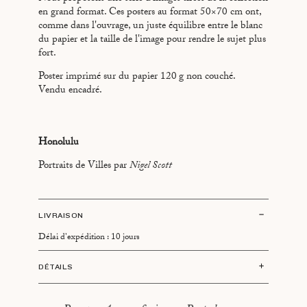
en grand format. Ces posters au format 50×70 cm ont,
NEW YORK
comme dans l'ouvrage, un juste équilibre entre le blanc
PARIS
du papier et la taille de l'image pour rendre le sujet plus
RIO DE JANEIRO
fort.
ROME
Poster imprimé sur du papier 120 g non couché.
Vendu encadré.
TOKYO
Honolulu
Portraits de Villes par
Nigel Scott
LIVRAISON
Délai d'expédition : 10 jours
DÉTAILS
Édition limitée de 100 posters par ville