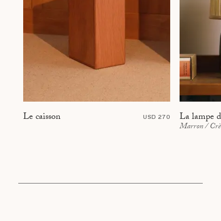
La lampe d
Le caisson
USD 270
Marron / Cr