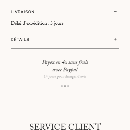
LIVRAISON
Délai d'expédition : 3 jours
DÉTAILS
Fabriqué en France par Les Savonniers - 30960 Les
Mages
Payez en 4x sans frais
Poids : 150 g (poids net à l’emballage, produit sujet à
avec Paypal
dessiccation) 5,29 Oz
14 jours pour changer d'avis
Taille : 5 x 8 x 3,7 cm
SERVICE CLIENT