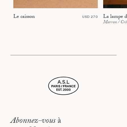
La lampe d
Le caisson
USD 270
Marron / Cr
Abonnez-vous
à