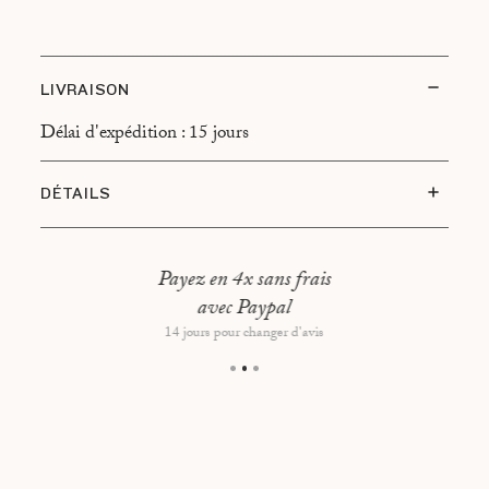
LIVRAISON
Délai d'expédition : 15 jours
DÉTAILS
Type d’encadrement : cadre en chêne, montage
flottant
Payez en 4x sans frais
Dimensions hors-tout : 37,5 x 31,5 cm
avec Paypal
14 jours pour changer d'avis