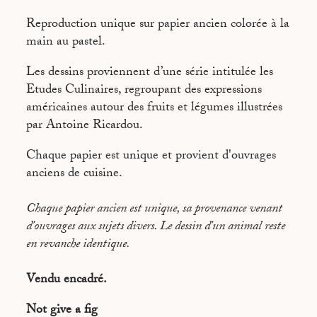
AS COOL AS A CUCUMBER
Reproduction unique sur papier ancien colorée à la
LIKE TWO PEAS IN A POD
main au pastel.
WHEN LIFE GIVE YOU LEMONS
Les dessins proviennent d’une série intitulée les
Etudes Culinaires, regroupant des expressions
américaines autour des fruits et légumes illustrées
par Antoine Ricardou.
Chaque papier est unique et provient d'ouvrages
anciens de cuisine.
Chaque papier ancien est unique, sa provenance venant
d'ouvrages aux sujets divers. Le dessin d'un animal reste
en revanche identique.
Vendu encadré.
Not give a fig