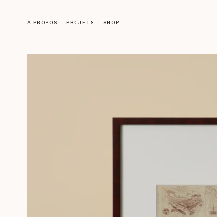
A PROPOS
PROJETS
SHOP
Objets
LUMINAIRES
MOBILIER
DÉCORATION
ACCESSOIRES
LIVRES
Galerie
ŒUVRES ANCIENNES
NOS CRÉATIONS