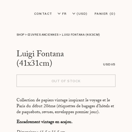
CONTACT
FR
(USD)
PANIER
(0)
EN
(EUR)
SHOP
>
ŒUVRES ANCIENNES
>
LUIGI FONTANA (41X31CM)
Luigi Fontana
(41x31cm)
USD 115
OUT OF STOCK
Collection de papiers vintage inspirant le voyage et le
Paris du début 20ème (étiquettes de bagages d’hôtels et
de paquebots, revues, enveloppes premier jour).
Encadrement vintage en acajou.