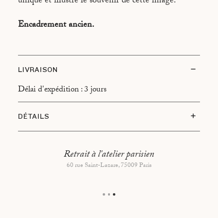
unique et illustre le souvenir de cette image.
Encadrement ancien.
LIVRAISON
Délai d'expédition : 3 jours
DÉTAILS
Type d’encadrement : Cadre haut de caisse, finition
noyer
Retrait à l'atelier parisien
Dimensions cadre: 42x32 cm
60 rue Saint-Lazare, 75009 Paris