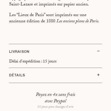
MARCHÉ SAINT-GERMAIN
Saint-Lazare et imprimés sur papier ancien.
Les “Lieux de Paris” sont imprimés sur une
ancienne édition de 1880
Les anciens plans de Paris
.
LIVRAISON
Délai d'expédition : 15 jours
DÉTAILS
Type d’encadrement : Cadre en chêne, montage
flottant
Payez en 4x sans frais
Dimensions hors tout : 37x47cm
avec Paypal
14 jours pour changer d'avis