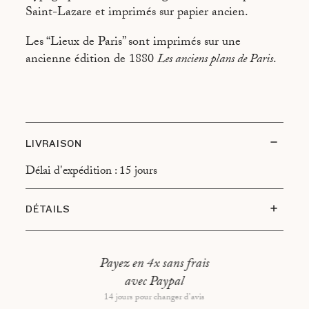
MARCHÉ SAINT-GERMAIN
Saint-Lazare et imprimés sur papier ancien.
Les “Lieux de Paris” sont imprimés sur une
ancienne édition de 1880
Les anciens plans de Paris
.
LIVRAISON
Délai d'expédition : 15 jours
DÉTAILS
Type d’encadrement : Cadre en chêne, montage
flottant
Payez en 4x sans frais
Dimensions hors tout : 37x47cm
avec Paypal
14 jours pour changer d'avis