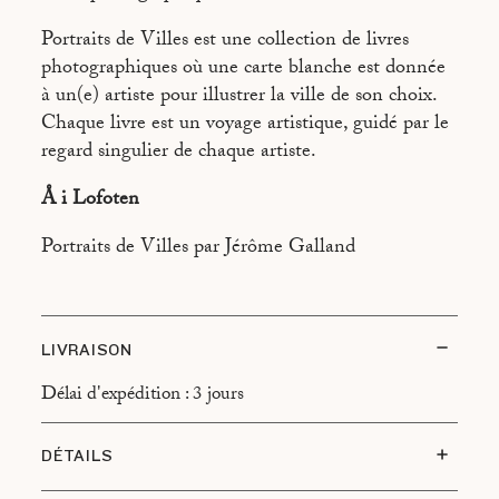
ATHÈNES
Portraits de Villes est une collection de livres
BEYROUTH
photographiques où une carte blanche est donnée
BRASILIA
à un(e) artiste pour illustrer la ville de son choix.
Chaque livre est un voyage artistique, guidé par le
BUENOS AIRES
regard singulier de chaque artiste.
CAIRO
Å i Lofoten
CALCUTTA
Portraits de Villes par Jérôme Galland
CANNES
CANTON
CHAMONIX
LIVRAISON
DUBAÏ
Délai d'expédition : 3 jours
FREETOWN
DÉTAILS
HONOLULU