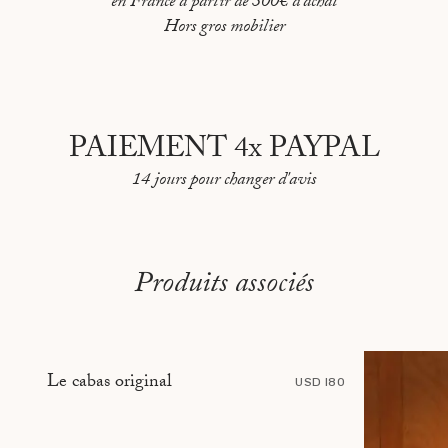
en France à partir de 300€ d'achat
PEKIN
Hors gros mobilier
REYKJAVIK
RIO DE JANEIRO
ROME
PAIEMENT 4x PAYPAL
SARAJEVO
14 jours pour changer d'avis
SHANGHAI
STOCKHOLM
Produits associés
TBILISI
TÉHÉRAN
TOKYO
Le cabas original
USD 180
TOULON
VANCOUVER