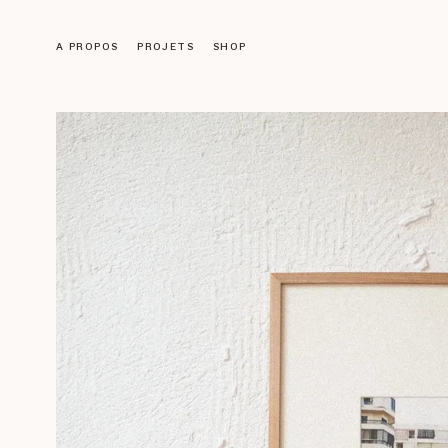
A PROPOS
PROJETS
SHOP
Objets
LUMINAIRES
MOBILIER
DÉCORATION
ACCESSOIRES
LIVRES
Galerie
ŒUVRES ANCIENNES
NOS CRÉATIONS