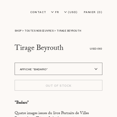
CONTACT
FR
(USD)
PANIER
(0)
EN
(EUR)
SHOP
>
TOUTES NOS ŒUVRES
>
TIRAGE BEYROUTH
Tirage Beyrouth
USD 190
AFFICHE "BADARO"
AFFICHE "SPORTING"
OUT OF STOCK
AFFICHE "UNIVERSITÉ AMÉRICAINE"
AFFICHE "ROCHER AUX PIGEONS"
"Badaro"
Quatre images issues du livre Portraits de Villes