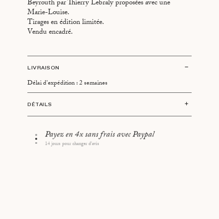
Beyrouth par Thierry Lebraly proposées avec une
Marie-Louise.
Tirages en édition limitée.
Vendu encadré.
LIVRAISON
Délai d'expédition : 2 semaines
DÉTAILS
Impression: 18 x 27 cm
Marie-Louise : 40 x 50 cm
Payez en 4x sans frais avec Paypal
Retrait à l'atelier parisien
Impression signée par l'artiste
14 jours pour changer d'avis
60 rue Saint-Lazare, 75009 Paris
Imprimé et encadré en France