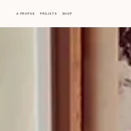
A PROPOS
PROJETS
SHOP
Objets
LUMINAIRES
MOBILIER
DÉCORATION
ACCESSOIRES
LIVRES
Galerie
ŒUVRES ANCIENNES
NOS CRÉATIONS