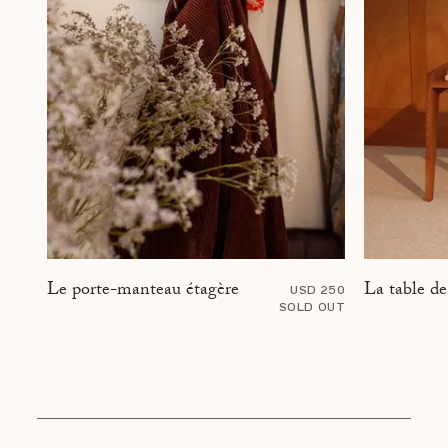
La table de
Le porte-manteau étagère
USD 250
SOLD OUT