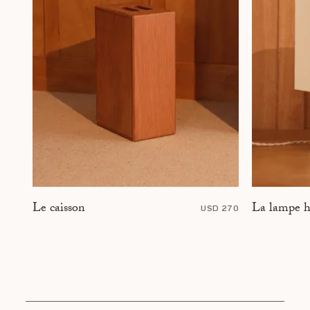
La lampe h
Le caisson
USD 270