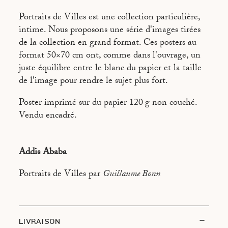
HONOLULU
Portraits de Villes est une collection particulière,
LOS ANGELES
intime. Nous proposons une série d'images tirées
de la collection en grand format. Ces posters au
NEW YORK
format 50×70 cm ont, comme dans l'ouvrage, un
PARIS
juste équilibre entre le blanc du papier et la taille
de l'image pour rendre le sujet plus fort.
RIO DE JANEIRO
ROME
Poster imprimé sur du papier 120 g non couché.
Vendu encadré.
TOKYO
Addis Ababa
Portraits de Villes par
Guillaume Bonn
LIVRAISON