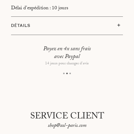
Délai d'expédition : 10 jours
DÉTAILS
Édition limitée de 100 posters par ville
Format 50 x 70 cm- Impression Offset en France
Payez en 4x sans frais
avec Paypal
Sceau Portraits de Villes embossé en bas à droite du
poster
14 jours pour changer d'avis
Papier de fond blanc cassé
Cadre chêne clair l. 15 mm - P. 30 mm et Vitre 2
mm en plexiglas
SERVICE CLIENT
shop@asl-paris.com