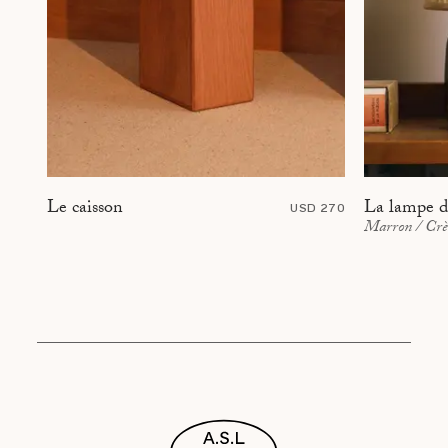
La lampe d
Le caisson
USD 270
Marron / Cr