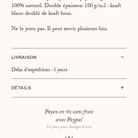
100% naturel. Double épaisseur 180 g/m2 : kraft
blanc doublé de kraft brun.
Ne le jetez pas. Il peut servir plusieurs fois.
LIVRAISON
Délai d'expédition : 3 jours
DÉTAILS
Taille : 32 × 60 × 15cm
Vendu en pack de 5
Payez en 4x sans frais
avec Paypal
Contenance: 33 litres
14 jours pour changer d'avis
100% Ecographik™