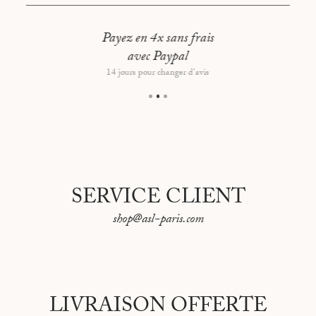
LISBOA
Taille : 9 x 6,5 x 0,5cm
LOS ANGELES
Fabriqué à Paris, France
Payez en 4x sans frais
avec Paypal
MADRID
14 jours pour changer d'avis
NAPLES
NEW YORK
NICE
ORAN
SERVICE CLIENT
PARIS
shop@asl-paris.com
PEKIN
REYKJAVIK
RIO DE JANEIRO
LIVRAISON OFFERTE
ROME