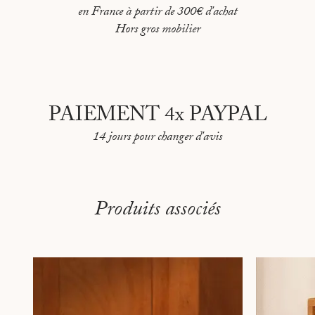
en France à partir de 300€ d'achat
SARAJEVO
Hors gros mobilier
SHANGHAI
STOCKHOLM
TBILISI
PAIEMENT 4x PAYPAL
TÉHÉRAN
14 jours pour changer d'avis
TOKYO
TOULON
VANCOUVER
Produits associés
BLOOM JAPAN
MOSCOU
MARSEILLE