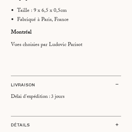
ATHÈNES
Taille : 9 x 6,5 x 0,5cm
BEYROUTH
Fabriqué à Paris, France
BRASILIA
Montréal
BUENOS AIRES
Vues choisies par Ludovic Parisot
CANNES
CANTON
CHAMONIX
DUBAÏ
LIVRAISON
FREETOWN
Délai d'expédition : 3 jours
HONOLULU
JERUSALEM
LAS VEGAS
DÉTAILS