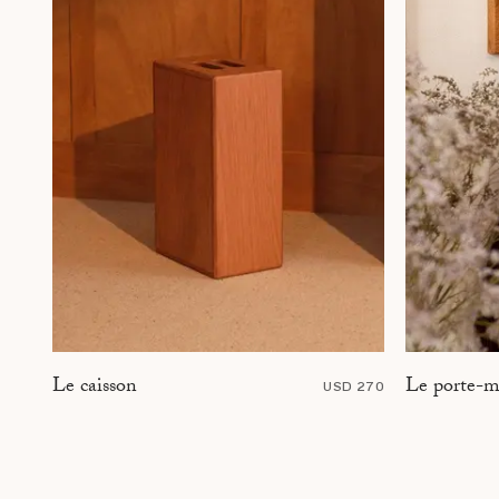
Le porte-m
Le caisson
USD 270