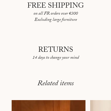
FREE SHIPPING
TÉHÉRAN INDIA MAHDAVI
on all FR orders over €300
TOKYO PAR FRÉDÉRIC LEBAIN
Excluding large furniture
TOULON PAR DARAGH SODEN
VANCOUVER PAR DINA GOLDSTEIN
MONTREAL PAR LUDOVIC PARISOT
RETURNS
BLOOM JAPAN PAR FRÉDÉRIC LEBAIN
14 days to change your mind
Related items