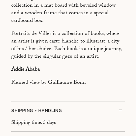
BRASILIA PAR VINCENT FOURNIER
collection in a mat board with beveled window
and a wooden frame that comes in a special
BUENOS AIRES PAR JACQUES BORGETTO
cardboard box.
CANTON PAR LAURENT GUENEAU
Portraits de Villes is a collection of books, where
CHAMONIX PAR BENOIT LINERO
an artist is given carte blanche to illustrate a city
FREETOWN PAR ROBBIE LAWRENCE
of his / her choice. Each book is a unique journey,
guided by the singular gaze of an artist.
HONOLULU PAR NIGEL SCOTT
Addis Ababa
JERUSALEM PAR CHANTAL STOMAN
LAS VEGAS PAR DIMITRI COSTE
Framed view by Guillaume Bonn
LISBOA PAR FELIPE OLIVEIRA BAPTISTA
LOS ANGELES PAR VINCENT MERCIER
SHIPPING + HANDLING
MADRID PAR CHARLES VILLENEUVE
Shipping time: 3 days
NAPLES PAR VANESSA ATLAN