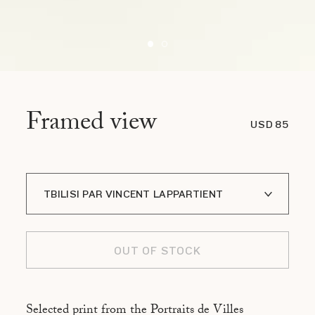
Framed view
USD 85
TBILISI PAR VINCENT LAPPARTIENT
A I LOFOTEN PAR JÉRÔME GALLAND
OUT OF STOCK
ADDIS ABABA PAR GUILLAUME BONN
ATHÈNES PAR EVANGELIA KRANIOTI
Selected print from the Portraits de Villes