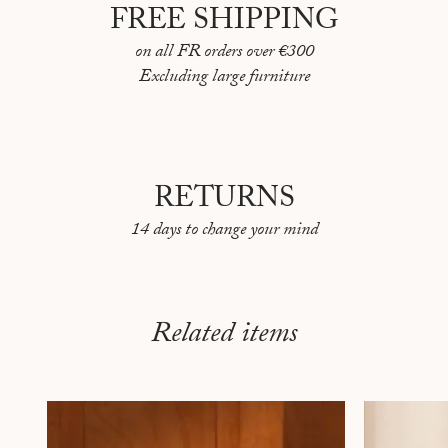
FREE SHIPPING
TÉHÉRAN INDIA MAHDAVI
on all FR orders over €300
TOKYO PAR FRÉDÉRIC LEBAIN
Excluding large furniture
TOULON PAR DARAGH SODEN
VANCOUVER PAR DINA GOLDSTEIN
MONTREAL PAR LUDOVIC PARISOT
RETURNS
BLOOM JAPAN PAR FRÉDÉRIC LEBAIN
14 days to change your mind
Related items