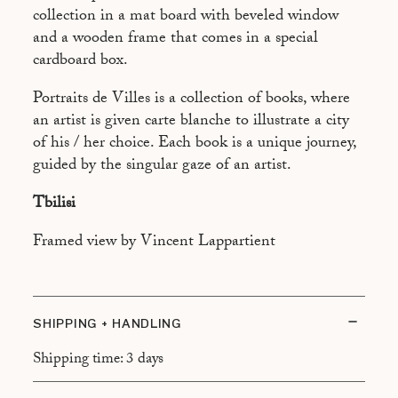
BEYROUTH PAR THIERRY LEBRALY
collection in a mat board with beveled window
and a wooden frame that comes in a special
BRASILIA PAR VINCENT FOURNIER
cardboard box.
BUENOS AIRES PAR JACQUES BORGETTO
Portraits de Villes is a collection of books, where
CANTON PAR LAURENT GUENEAU
an artist is given carte blanche to illustrate a city
CHAMONIX PAR BENOIT LINERO
of his / her choice. Each book is a unique journey,
guided by the singular gaze of an artist.
FREETOWN PAR ROBBIE LAWRENCE
Tbilisi
HONOLULU PAR NIGEL SCOTT
JERUSALEM PAR CHANTAL STOMAN
Framed view by Vincent Lappartient
LAS VEGAS PAR DIMITRI COSTE
LISBOA PAR FELIPE OLIVEIRA BAPTISTA
SHIPPING + HANDLING
LOS ANGELES PAR VINCENT MERCIER
Shipping time: 3 days
MADRID PAR CHARLES VILLENEUVE