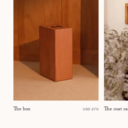
The coat ra
The box
USD 270